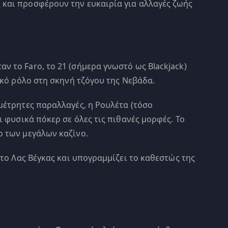
 και προσφέρουν την ευκαιρία για αλλαγές ζωής
ν το Faro, το 21 (σήμερα γνωστό ως Blackjack)
ικό ρόλο στη σκηνή τζόγου της Νεβάδα.
αμέτρητες παραλλαγές, η Ρουλέτα (τόσο
ι φυσικά πόκερ σε όλες τις πιθανές μορφές. Το
ρ των μεγάλων καζίνο.
στο Λας Βέγκας και υπογραμμίζει το καθεστώς της