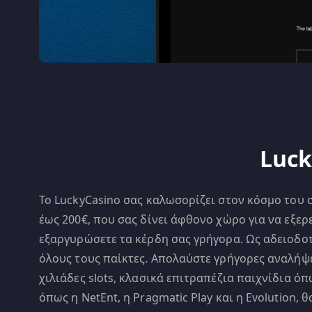
Luck
Το LuckyCasino σας καλωσορίζει στον κόσμο του
έως 200€, που σας δίνει άφθονο χώρο για να εξερ
εξαργυρώσετε τα κέρδη σας γρήγορα. Ως αδειοδοτ
όλους τους παίκτες. Απολαύστε γρήγορες αναλήψει
χιλιάδες slots, κλασικά επιτραπέζια παιχνίδια ό
όπως η NetEnt, η Pragmatic Play και η Evolution,