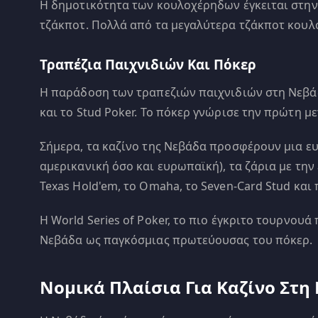
Η δημοτικότητα των κουλοχέρηδων έγκειται στην 
τζάκποτ. Πολλά από τα μεγαλύτερα τζάκποτ κουλ
Τραπέζια Παιχνιδιών Και Πόκερ
Η παράδοση των τραπεζιών παιχνιδιών στη Νεβάδα 
και το Stud Poker. Το πόκερ γνώρισε την πρώτη μ
Σήμερα, τα καζίνο της Νεβάδα προσφέρουν μια ευρ
αμερικανική όσο και ευρωπαϊκή), τα ζάρια με την
Texas Hold'em, το Omaha, το Seven-Card Stud κα
Η World Series of Poker, το πιο έγκριτο τουρνου
Νεβάδα ως παγκόσμιας πρωτεύουσας του πόκερ.
Νομικά Πλαίσια Για Καζίνο Στη