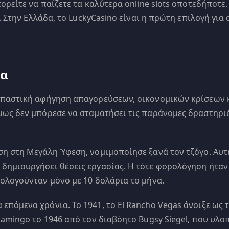
ορείτε να παίζετε τα καλύτερα online slots οποτεδήποτε.
α. Στην Ελλάδα, το LuckyCasino είναι η πρώτη επιλογή γι
δα
αρπαστική αφήγηση απαγορεύσεων, οικονομικών κρίσεων
μως δεν μπόρεσε να σταματήσει τις παράνομες δραστηριότ
ση στη Μεγάλη Ύφεση, νομιμοποίησε ξανά τον τζόγο. Αυ
δημιουργήσει θέσεις εργασίας. Η τότε φορολόγηση ήταν 
ρολογούνταν μόνο με 10 δολάρια το μήνα.
επόμενα χρόνια. Το 1941, το El Rancho Vegas άνοιξε ως
Flamingo το 1946 από τον διαβόητο Bugsy Siegel, που υλ