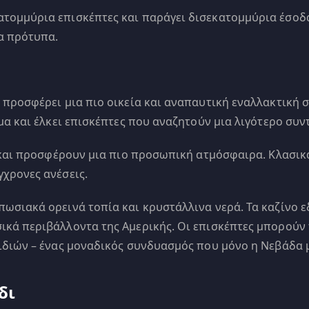
τομμύρια επισκέπτες και παράγει δισεκατομμύρια έσοδα
έα πρότυπα.
 προσφέρει μια πιο οικεία και αναπαυτική εναλλακτική 
μα και έλκει επισκέπτες που αναζητούν μια λιγότερο συν
 και προσφέρουν μια πιο προσωπική ατμόσφαιρα. Κλασικά κ
χρονες ανέσεις.
ωσιακά ορεινά τοπία και κρυστάλλινα νερά. Τα καζίνο εδ
κά περιβάλλοντα της Αμερικής. Οι επισκέπτες μπορούν 
νιδιών – ένας μοναδικός συνδυασμός που μόνο η Νεβάδα 
δι